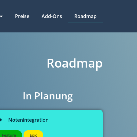
Preise
Add-Ons
Roadmap
Roadmap
In Planung
Notenintegration
Feature
Epic