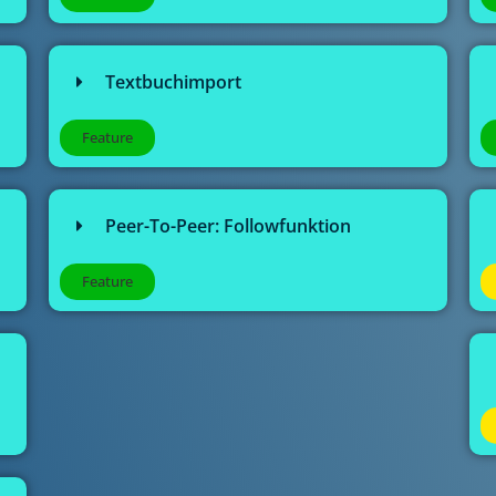
Textbuchimport
Feature
Peer-To-Peer: Followfunktion
Feature