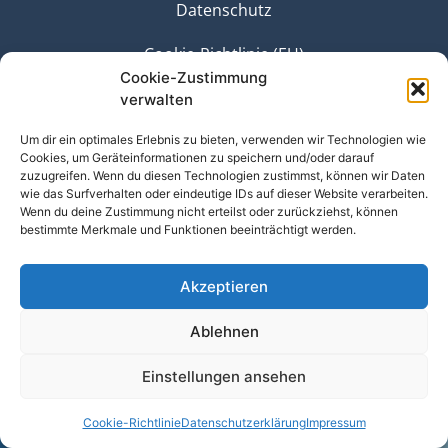
Datenschutz
Cookie-Richtlinie (EU)
Cookie-Zustimmung
…paperwork goes paperless…
verwalten
Um dir ein optimales Erlebnis zu bieten, verwenden wir Technologien wie
Cookies, um Geräteinformationen zu speichern und/oder darauf
© 2025 Cue Event Solutions UG (haftungsbeschränkt)
zuzugreifen. Wenn du diesen Technologien zustimmst, können wir Daten
wie das Surfverhalten oder eindeutige IDs auf dieser Website verarbeiten.
Wenn du deine Zustimmung nicht erteilst oder zurückziehst, können
bestimmte Merkmale und Funktionen beeinträchtigt werden.
Akzeptieren
Ablehnen
Einstellungen ansehen
Cookie-Richtlinie
Datenschutzerklärung
Impressum